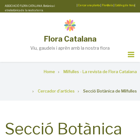
Skip
|
Cercar una planta
|
Flor@ula
|
Catàleg de flora
|
ASSOCIACIÓ FLORA CATALANA. Botànica i
etnobotànica de la nostra terra.
to
main
content
Flora Catalana
Viu, gaudeix i aprèn amb la nostra flora
Breadcrumb
Home
Milfulles - La revista de Flora Catalana
Cercador d'articles
Secció Botànica de Milfulles
Secció Botànica