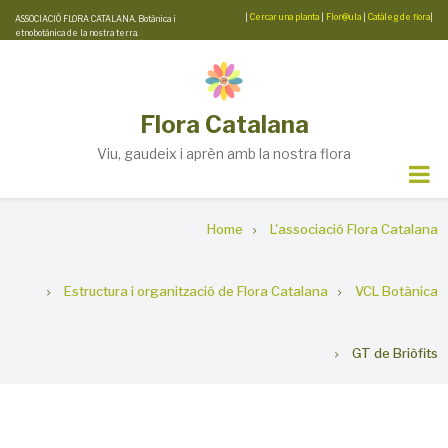
Skip
|
Cercar una planta
|
Flor@ula
|
Catàleg de flora
|
ASSOCIACIÓ FLORA CATALANA. Botànica i
etnobotànica de la nostra terra.
to
main
content
Flora Catalana
Viu, gaudeix i aprèn amb la nostra flora
Breadcrumb
Home
L'associació Flora Catalana
Estructura i organització de Flora Catalana
VCL Botànica
GT de Briòfits