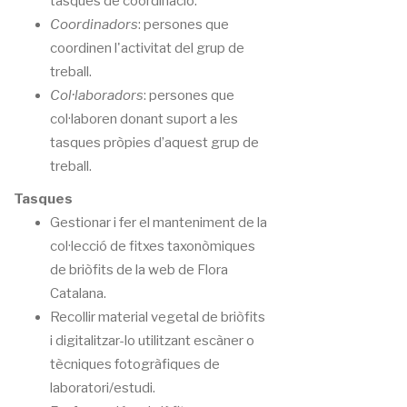
tasques de coordinació.
Coordinadors
: persones que
coordinen l'activitat del grup de
treball.
Col·laboradors
: persones que
col·laboren donant suport a les
tasques pròpies d’aquest grup de
treball.
Tasques
Gestionar i fer el manteniment de la
col·lecció de fitxes taxonòmiques
de briòfits de la web de Flora
Catalana.
Recollir material vegetal de briòfits
i digitalitzar-lo utilitzant escàner o
tècniques fotogràfiques de
laboratori/estudi.