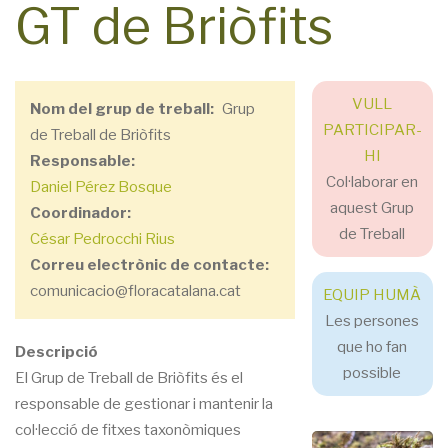
GT de Briòfits
VULL
Nom del grup de treball
Grup
PARTICIPAR-
de Treball de Briòfits
HI
Responsable
Col·laborar en
Daniel Pérez Bosque
aquest Grup
Coordinador
de Treball
César Pedrocchi Rius
Correu electrònic de contacte
comunicacio@floracatalana.cat
EQUIP HUMÀ
Les persones
que ho fan
Descripció
possible
El Grup de Treball de Briòfits és el
responsable de gestionar i mantenir la
col·lecció de fitxes taxonòmiques