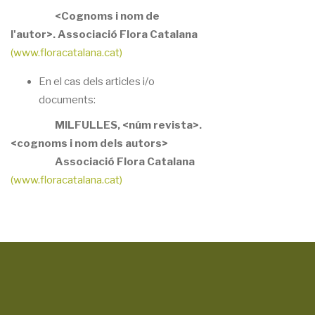
<Cognoms i nom de
l'autor>.
Associació Flora Catalana
(www.floracatalana.cat)
En el cas dels articles i/o
documents:
MILFULLES, <núm revista>.
<cognoms i nom dels autors>
Associació Flora Catalana
(www.floracatalana.cat)