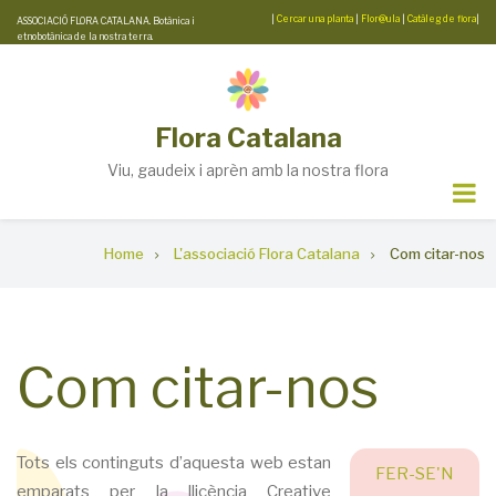
Skip
|
Cercar una planta
|
Flor@ula
|
Catàleg de flora
|
ASSOCIACIÓ FLORA CATALANA. Botànica i
etnobotànica de la nostra terra.
to
main
content
Flora Catalana
Viu, gaudeix i aprèn amb la nostra flora
Breadcrumb
Home
L'associació Flora Catalana
Com citar-nos
Com citar-nos
Tots els continguts d’aquesta web estan
FER-SE'N
emparats per la llicència Creative