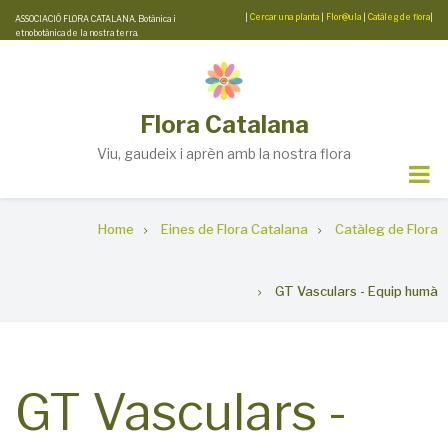
Skip
|
Cercar una planta
|
Flor@ula
|
Catàleg de flora
|
ASSOCIACIÓ FLORA CATALANA. Botànica i
etnobotànica de la nostra terra.
to
main
content
Flora Catalana
Viu, gaudeix i aprèn amb la nostra flora
Breadcrumb
Home
Eines de Flora Catalana
Catàleg de Flora
GT Vasculars - Equip humà
GT Vasculars -