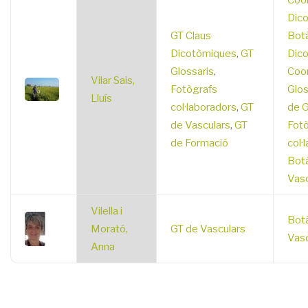
Coor
Dic
GT Claus
Botà
Dicotòmiques
,
GT
Dic
Glossaris
,
Coor
Vilar Sais,
Fotògrafs
Glos
Lluís
col·laboradors
,
GT
de G
de Vasculars
,
GT
Fotò
de Formació
col·
Botà
Vasc
Vilella i
Botà
Morató,
GT de Vasculars
Vasc
Anna