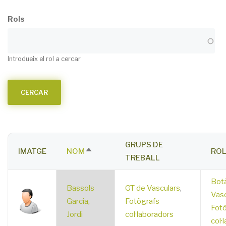
Rols
Introdueix el rol a cercar
GRUPS DE
IMATGE
NOM
RO
SORT
TREBALL
DESCENDING
Botà
Bassols
GT de Vasculars
,
Vasc
Garcia,
Fotògrafs
Fotò
Jordi
col·laboradors
col·