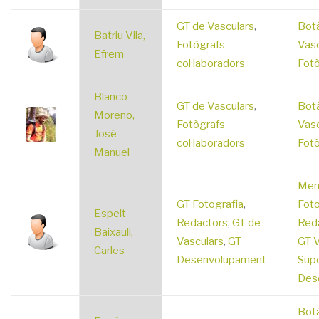
GT de Vasculars
,
Botà
Batriu Vila,
Fotògrafs
Vasc
Efrem
col·laboradors
Fotò
Blanco
GT de Vasculars
,
Botà
Moreno,
Fotògrafs
Vasc
José
col·laboradors
Fotò
Manuel
Mem
GT Fotografia
,
Foto
Espelt
Redactors
,
GT de
Red
Baixauli,
Vasculars
,
GT
GT V
Carles
Desenvolupament
Supo
Des
Botà