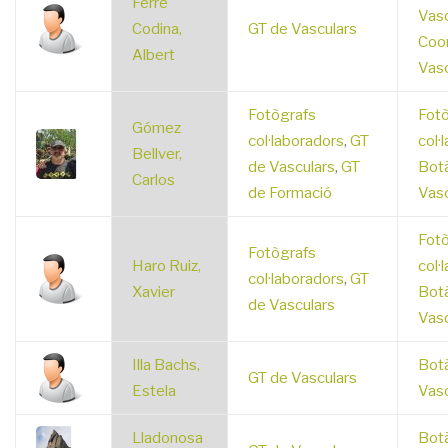
Ferré
Vasc
Codina,
GT de Vasculars
Coo
Albert
Vasc
Fotògrafs
Fotò
Gómez
col·laboradors
,
GT
col·
Bellver,
de Vasculars
,
GT
Botà
Carlos
de Formació
Vasc
Fotò
Fotògrafs
Haro Ruiz,
col·
col·laboradors
,
GT
Xavier
Botà
de Vasculars
Vasc
Illa Bachs,
Botà
GT de Vasculars
Estela
Vasc
Lladonosa
Botà