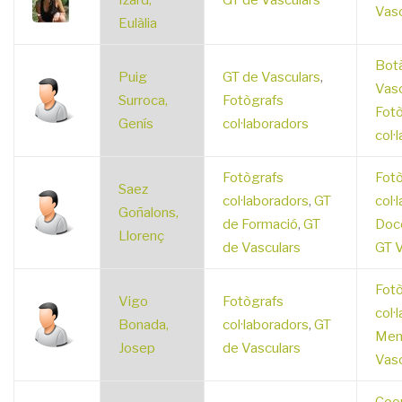
Izard,
GT de Vasculars
Vasc
Eulàlia
Botà
Puig
GT de Vasculars
,
Vasc
Surroca,
Fotògrafs
Fotò
Genís
col·laboradors
col·
Fotògrafs
Fotò
Saez
col·laboradors
,
GT
col·
Goñalons,
de Formació
,
GT
Doc
Llorenç
de Vasculars
GT V
Fotò
Vigo
Fotògrafs
col·
Bonada,
col·laboradors
,
GT
Mem
Josep
de Vasculars
Vasc