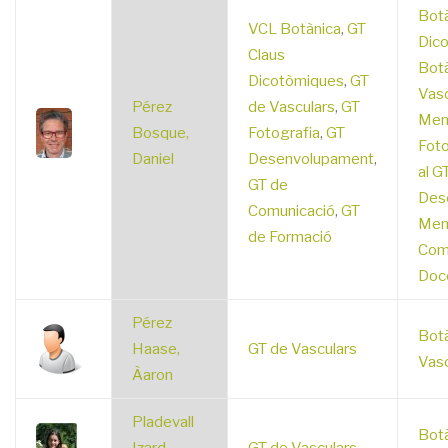
Botà
VCL Botànica
,
GT
Dic
Claus
Botà
Dicotòmiques
,
GT
Vasc
Pérez
de Vasculars
,
GT
Mem
Bosque,
Fotografia
,
GT
Foto
Daniel
Desenvolupament
,
al G
GT de
Des
Comunicació
,
GT
Mem
de Formació
Com
Doc
Pérez
Botà
Haase,
GT de Vasculars
Vasc
Àaron
Pladevall
Botà