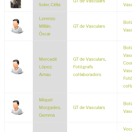
GT de Vasculars
Soler, Cèlia
Vasc
Lorenzo
Botà
Millán,
GT de Vasculars
Vasc
Òscar
Botà
Vasc
Mercadé
GT de Vasculars
,
Coo
López,
Fotògrafs
Vasc
Arnau
col·laboradors
Fotò
col·
Miquel
Botà
Morgades,
GT de Vasculars
Vasc
Gemma
Voca