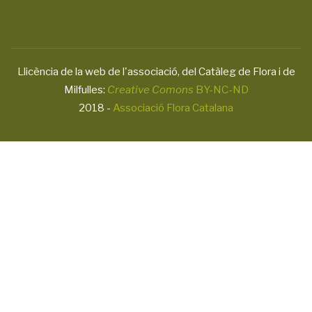
Llicència de la web de l'associació, del Catàleg de Flora i de
Milfulles:
Creative Comons
BY-NC-ND
2018 -
Associació Flora Catalana