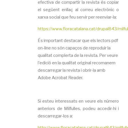
efectiva de compartir la revista és copiar
el següent enllaç al correu electrònic o
xarxa social que feu servir per reenviar-la:
https://www.floracatalana.cat/drupal843/milf
És important destacar que els lectors pdf
on-line no són capaços de reproduir la
qualitat complerta de la revista. Per veure
l'edició en la qualitat original recomanem
descarregar la revista i obrir-la amb
Adobe Acrobat Reader.
Si esteu interessats en veure els número
anteriors de Milfulles, podeu accedir-hi i
descarregar-los a:
http://www.floracatalana.cat/drupal843/milfu