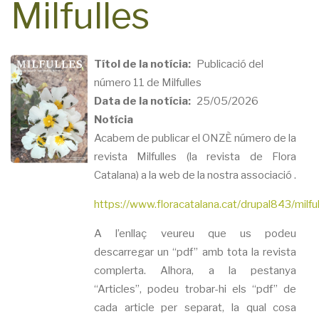
Milfulles
Títol de la notícia
Publicació del
número 11 de Milfulles
Data de la notícia
25/05/2026
Notícia
Acabem de publicar el ONZÈ número de la
revista Milfulles (la revista de Flora
Catalana) a la web de la nostra associació .
https://www.floracatalana.cat/drupal843/milf
A l’enllaç veureu que us podeu
descarregar un “pdf” amb tota la revista
complerta. Alhora, a la pestanya
“Articles”, podeu trobar-hi els “pdf” de
cada article per separat, la qual cosa