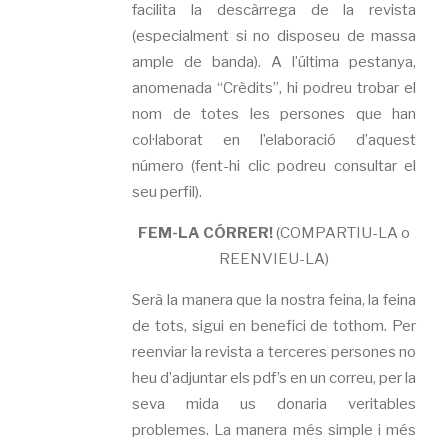
facilita la descàrrega de la revista
(especialment si no disposeu de massa
ample de banda). A l’última pestanya,
anomenada “Crèdits”, hi podreu trobar el
nom de totes les persones que han
col·laborat en l’elaboració d’aquest
número (fent-hi clic podreu consultar el
seu perfil).
FEM-LA CÓRRER!
(COMPARTIU-LA o
REENVIEU-LA)
Serà la manera que la nostra feina, la feina
de tots, sigui en benefici de tothom. Per
reenviar la revista a terceres persones no
heu d’adjuntar els pdf’s en un correu, per la
seva mida us donaria veritables
problemes. La manera més simple i més