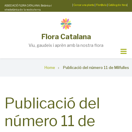
Skip
|
Cercar una planta
|
Flor@ula
|
Catàleg de flora
|
ASSOCIACIÓ FLORA CATALANA. Botànica i
etnobotànica de la nostra terra.
to
main
content
Flora Catalana
Viu, gaudeix i aprèn amb la nostra flora
Breadcrumb
Home
Publicació del número 11 de Milfulles
Publicació del
número 11 de