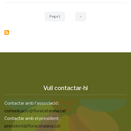
Pagination
Page 1
Next
››
page
Vull contactar-hi
Contactar amb l'associació:
comunicacio@floracatalana.cat
Contactar amb el president:
president@floracatalana.cat