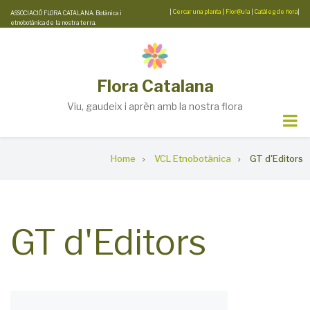
Skip
|
Cercar una planta
|
Flor@ula
|
Catàleg de flora
|
ASSOCIACIÓ FLORA CATALANA. Botànica i
etnobotànica de la nostra terra.
to
main
content
Flora Catalana
Viu, gaudeix i aprèn amb la nostra flora
Breadcrumb
Home
VCL Etnobotànica
GT d'Editors
GT d'Editors