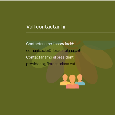
Vull contactar-hi
Contactar amb l'associació:
comunicacio@floracatalana.cat
Contactar amb el president:
president@floracatalana.cat