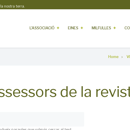
 nostra terra.
L'ASSOCIACIÓ
EINES
MILFULLES
CO
Home
V
ssessors de la revis
odueix paraules que vulguis cercar al text