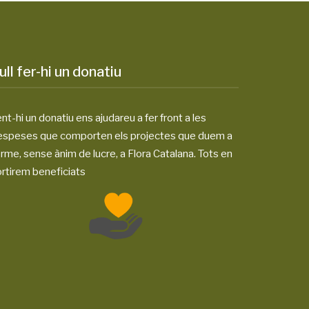
ull fer-hi un donatiu
nt-hi un donatiu ens ajudareu a fer front a les
espeses que comporten els projectes que duem a
rme, sense ànim de lucre, a Flora Catalana. Tots en
rtirem beneficiats