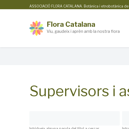
Skip
ASSOCIACIÓ FLORA CATALANA. Botànica i etnobotànica de la
to
main
Flora Catalana
content
Viu, gaudeix i aprèn amb la nostra flora
Breadcrumb
Supervisors i a
Intridueix alguna parula del títol a cercar
Intr