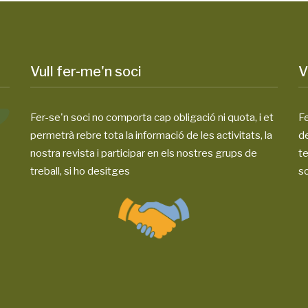
Vull fer-me'n soci
V
Fer-se'n soci no comporta cap obligació ni quota, i et
Fe
permetrà rebre tota la informació de les activitats, la
d
nostra revista i participar en els nostres grups de
te
treball, si ho desitges
so