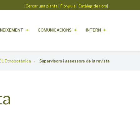
|
Cercar una planta
|
Flor@ula
|
Catàleg de flora
|
NEIXEMENT
COMUNICACIONS
INTERN
CL Etnobotànica
Supervisors i assessors de la revista
ta