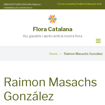
Skip
|
Cercar una planta
|
Flor@ula
|
Catàleg de flora
|
ASSOCIACIÓ FLORA CATALANA. Botànica i
etnobotànica de la nostra terra.
to
main
content
Flora Catalana
Viu, gaudeix i aprèn amb la nostra flora
Breadcrumb
Home
Raimon Masachs González
Raimon Masachs
González