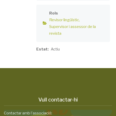
Rols
Revisor lingüístic
Supervisor i assessor de la
revista
Estat
Actiu
Vull contactar-hi
Contactar amb l'associació: