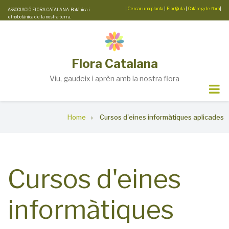
Skip
|
Cercar una planta
|
Flor@ula
|
Catàleg de flora
|
ASSOCIACIÓ FLORA CATALANA. Botànica i
etnobotànica de la nostra terra.
to
main
content
Flora Catalana
Viu, gaudeix i aprèn amb la nostra flora
Breadcrumb
Home
Cursos d'eines informàtiques aplicades
Cursos d'eines
informàtiques