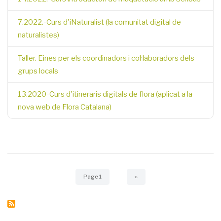
7.2022.-Curs d'iNaturalist (la comunitat digital de
naturalistes)
Taller. Eines per els coordinadors i col·laboradors dels
grups locals
13.2020-Curs d'itineraris digitals de flora (aplicat a la
nova web de Flora Catalana)
Pagination
Page 1
Next
››
page