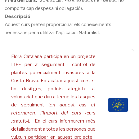
Preu del curs
20 € socis / 40 € no socis (fer-se soci no
comporta cap despesa ni obliagació).
Descripció
Aquest curs pretén proporcionar els coneixements
necessaris per a utilitzar l'aplicació iNaturalist.
Flora Catalana participa en un projecte
LIFE per al seguiment i control de
plantes potencialment invasores a la
Costa Brava. En acabar aquest curs, si
ho desitges, podràs afegir-te al
voluntariat que duu a terme les tasques
de seguiment (
en aquest cas et
retornarem l'import del curs
-curs
gratuït-). En el curs informarem més
detalladament a totes les persones que
vulguin participar en aquest projecte i