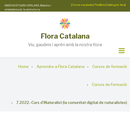
Skip
|
Cercar una planta
|
Flor@ula
|
Catàleg de flora
|
ASSOCIACIÓ FLORA CATALANA. Botànica i
etnobotànica de la nostra terra.
to
main
content
Flora Catalana
Viu, gaudeix i aprèn amb la nostra flora
Breadcrumb
Home
Aprendre a Flora Catalana
Cursos de formació
Cursos de Formació
7.2022.-Curs d'iNaturalist (la comunitat digital de naturalistes)