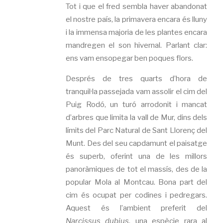
Tot i que el fred sembla haver abandonat
el nostre país, la primavera encara és lluny
i la immensa majoria de les plantes encara
mandregen el son hivernal. Parlant clar:
ens vam ensopegar ben poques flors.
Després de tres quarts d’hora de
tranquil·la passejada vam assolir el cim del
Puig Rodó, un turó arrodonit i mancat
d’arbres que limita la vall de Mur, dins dels
límits del Parc Natural de Sant Llorenç del
Munt. Des del seu capdamunt el paisatge
és superb, oferint una de les millors
panoràmiques de tot el massís, des de la
popular Mola al Montcau. Bona part del
cim és ocupat per codines i pedregars.
Aquest és l’ambient preferit del
Narcissus dubius
, una espècie rara al