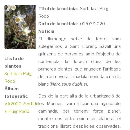
Títol de la notícia
Sortida al Puig
Rodó
Data de la notícia
02/03/2020
Notícia
El diumenge setze de febrer vam
aplegar-nos a Sant Llorenç Savall una
quinzena de persones amb l’objectiu de
Llista de
contemplar la floració d’una de les
plantes
primeres plantes que anuncien l’arribada
Sortida a Puig
de la primavera: la nadala menuda o narcís
Rodó
blanc (
Narcissus dubius
).
Àlbum
Des de la part alta de la urbanització de
fotogràfic
les Marines, vam iniciar una agradable
VA2020.-Sortida
caminada, per terreny força planer,
al Puig Rodó
mentre ens entreteníem en elaborar el
tradicional llistat d’espècies observades.