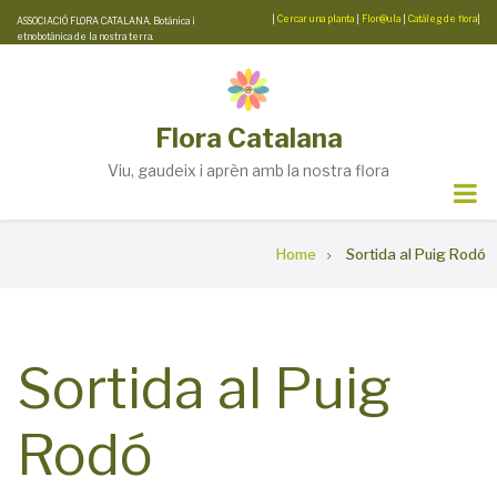
Skip
|
Cercar una planta
|
Flor@ula
|
Catàleg de flora
|
ASSOCIACIÓ FLORA CATALANA. Botànica i
etnobotànica de la nostra terra.
to
main
content
Flora Catalana
Viu, gaudeix i aprèn amb la nostra flora
Breadcrumb
Home
Sortida al Puig Rodó
Sortida al Puig
Rodó