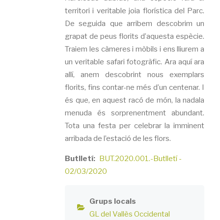
territori i veritable joia florística del Parc.
De seguida que arribem descobrim un
grapat de peus florits d’aquesta espècie.
Traiem les càmeres i mòbils i ens lliurem a
un veritable safari fotogràfic. Ara aquí ara
allí, anem descobrint nous exemplars
florits, fins contar-ne més d’un centenar. I
és que, en aquest racó de món, la nadala
menuda és sorprenentment abundant.
Tota una festa per celebrar la imminent
arribada de l’estació de les flors.
Butlletí
BUT.2020.001.-Butlletí -
02/03/2020
Grups locals
GL del Vallès Occidental