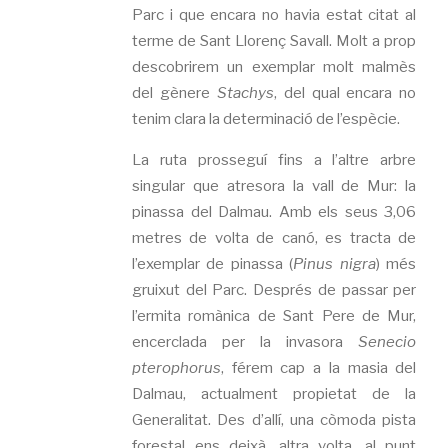
Parc i que encara no havia estat citat al
terme de Sant Llorenç Savall. Molt a prop
descobrirem un exemplar molt malmès
del gènere
Stachys
, del qual encara no
tenim clara la determinació de l’espècie.
La ruta prosseguí fins a l’altre arbre
singular que atresora la vall de Mur: la
pinassa del Dalmau. Amb els seus 3,06
metres de volta de canó, es tracta de
l’exemplar de pinassa (
Pinus nigra
) més
gruixut del Parc. Després de passar per
l’ermita romànica de Sant Pere de Mur,
encerclada per la invasora
Senecio
pterophorus
, férem cap a la masia del
Dalmau, actualment propietat de la
Generalitat. Des d’allí, una còmoda pista
forestal ens deixà, altra volta, al punt