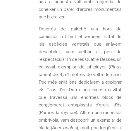
nos a aquesta vall amb l’objectiu de
conèixer un parell d’arbres monumentals
que hi creixen.
Després de gairebé una hora de
caminada, tot fent el pertinent llistat de
les espècies vegetals que anàvem
descobrint, vam arribar al peu de
l’espectacular Pi de les Quatre Besses, un
colossal exemplar de pi pinyer (
Pinus
pinea
) de 4,54 metres de volta de canó.
Poc més enllà ens dedicàrem a explorar
els Caus d’en Dorra, una curiosa cavitat
que travessa uns enormes blocs de
conglomerat entapissats d’orella d’ós
(
Ramonda myconi
). Allí, en una raconada
ombrívola, vam descobrir un exemplar de
blada (
Acer opalus
), molt poc freqüent al