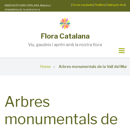
Skip
|
Cercar una planta
|
Flor@ula
|
Catàleg de flora
|
ASSOCIACIÓ FLORA CATALANA. Botànica i
etnobotànica de la nostra terra.
to
main
content
Flora Catalana
Viu, gaudeix i aprèn amb la nostra flora
Breadcrumb
Home
Arbres monumentals de la Vall del Mur
Arbres
monumentals de