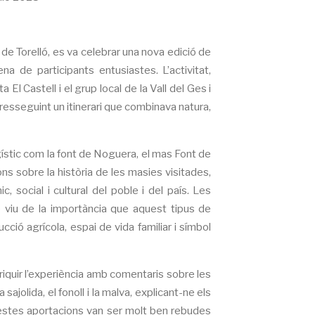
de Torelló, es va celebrar una nova edició de
na de participants entusiastes. L’activitat,
El Castell i el grup local de la Vall del Ges i
t resseguint un itinerari que combinava natura,
tgístic com la font de Noguera, el mas Font de
ons sobre la història de les masies visitades,
social i cultural del poble i del país. Les
 viu de la importància que aquest tipus de
cció agrícola, espai de vida familiar i símbol
riquir l’experiència amb comentaris sobre les
ajolida, el fonoll i la malva, explicant-ne els
Aquestes aportacions van ser molt ben rebudes