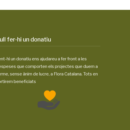
ull fer-hi un donatiu
nt-hi un donatiu ens ajudareu a fer front a les
espeses que comporten els projectes que duem a
rme, sense ànim de lucre, a Flora Catalana. Tots en
rtirem beneficiats