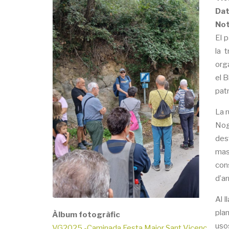
Dat
Not
El 
la 
orga
el B
patr
La r
Nogu
des
mas
cons
d’ar
Al 
plan
Àlbum fotogràfic
usos
VG2025.-Caminada Festa Major Sant Vicenç