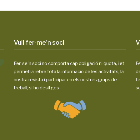
Vull fer-me'n soci
V
Fer-se'n soci no comporta cap obligació ni quota, i et
Fe
permetrà rebre tota la informació de les activitats, la
d
nostra revista i participar en els nostres grups de
te
treball, si ho desitges
so