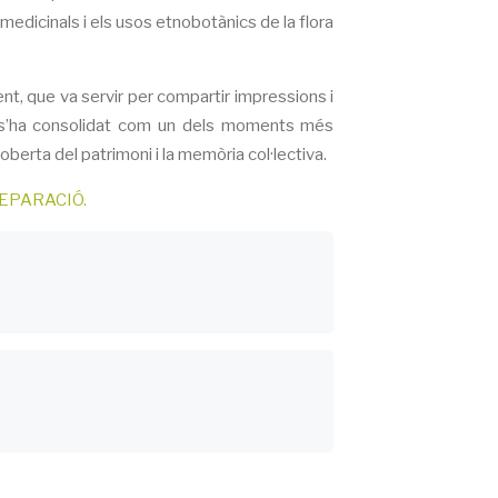
 medicinals i els usos etnobotànics de la flora
t, que va servir per compartir impressions i
tat s’ha consolidat com un dels moments més
berta del patrimoni i la memòria col·lectiva.
PREPARACIÓ.