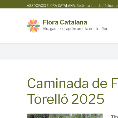
Skip
ASSOCIACIÓ FLORA CATALANA. Botànica i etnobotànica de la
to
main
Flora Catalana
content
Viu, gaudeix i aprèn amb la nostra flora
Breadcrumb
Caminada de F
Torelló 2025
Tít