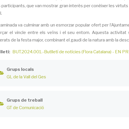
 participants, que van mostrar gran interès per conèixer les virtuts
l.
caminada va culminar amb un esmorzar popular ofert per l’Ajuntamen
orçar el vincle entre els veïns i el seu entorn. Aquesta activi
rats de la festa major, combinant el gaudi de la natura amb la desco
lletí
BUT.2024.001.-Butlletí de notícies (Flora Catalana) - EN 
Grups locals
GL de la Vall del Ges
Grups de treball
GT de Comunicació