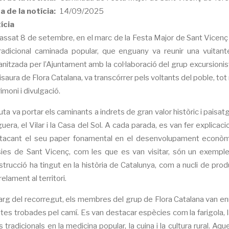
a de la notícia
14/09/2025
ícia
passat 8 de setembre, en el marc de la Festa Major de Sant Vicenç 
tradicional caminada popular, que enguany va reunir una vuitante
nitzada per l’Ajuntament amb la col·laboració del grup excursionista 
isaura de Flora Catalana, va transcórrer pels voltants del poble, to
imoni i divulgació.
uta va portar els caminants a indrets de gran valor històric i paisa
era, el Vilar i la Casa del Sol. A cada parada, es van fer explicaci
tacant el seu paper fonamental en el desenvolupament econòmic, 
ies de Sant Vicenç, com les que es van visitar, són un exemple
trucció ha tingut en la història de Catalunya, com a nucli de produ
relament al territori.
llarg del recorregut, els membres del grup de Flora Catalana van en
tes trobades pel camí. Es van destacar espècies com la farigola, la s
 tradicionals en la medicina popular, la cuina i la cultura rural. 