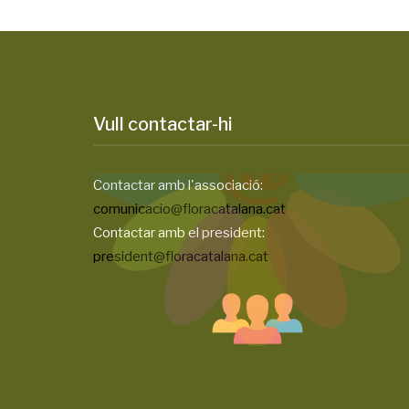
Vull contactar-hi
Contactar amb l'associació:
comunicacio@floracatalana.cat
Contactar amb el president:
president@floracatalana.cat