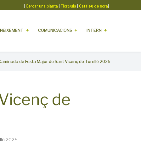
|
Cercar una planta
|
Flor@ula
|
Catàleg de flora
|
NEIXEMENT
COMUNICACIONS
INTERN
Caminada de Festa Major de Sant Vicenç de Torelló 2025
 Vicenç de
lló 2025