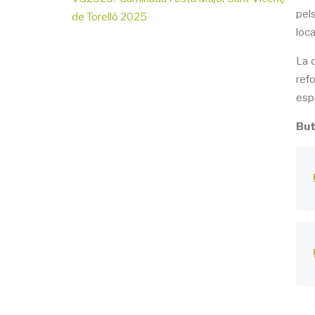
pels
de Torelló 2025
loca
La 
ref
espe
But