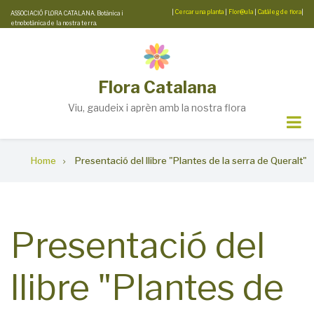
Skip
|
Cercar una planta
|
Flor@ula
|
Catàleg de flora
|
ASSOCIACIÓ FLORA CATALANA. Botànica i
etnobotànica de la nostra terra.
to
main
content
Flora Catalana
Viu, gaudeix i aprèn amb la nostra flora
Breadcrumb
Home
Presentació del llibre "Plantes de la serra de Queralt"
Presentació del
llibre "Plantes de