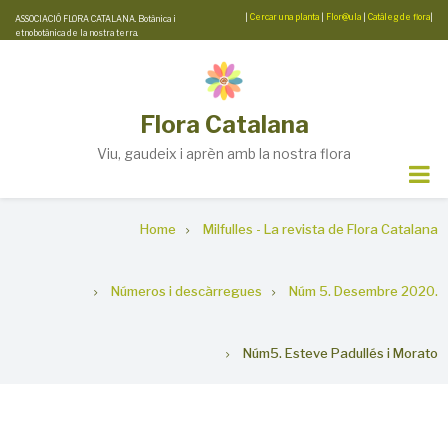
Skip
|
Cercar una planta
|
Flor@ula
|
Catàleg de flora
|
ASSOCIACIÓ FLORA CATALANA. Botànica i
etnobotànica de la nostra terra.
to
main
content
Flora Catalana
Viu, gaudeix i aprèn amb la nostra flora
Breadcrumb
Home
Milfulles - La revista de Flora Catalana
Números i descàrregues
Núm 5. Desembre 2020.
Núm5. Esteve Padullés i Morato