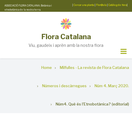
Skip
|
Cercar una planta
|
Flor@ula
|
Catàleg de flora
|
ASSOCIACIÓ FLORA CATALANA. Botànica i
etnobotànica de la nostra terra.
to
main
content
Flora Catalana
Viu, gaudeix i aprèn amb la nostra flora
Breadcrumb
Home
Milfulles - La revista de Flora Catalana
Números i descàrregues
Núm 4. Març 2020.
Núm4. Què és l'Etnobotànica? (editorial)