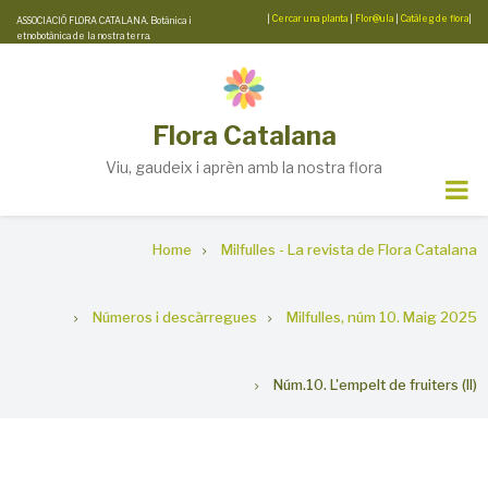
Skip
|
Cercar una planta
|
Flor@ula
|
Catàleg de flora
|
ASSOCIACIÓ FLORA CATALANA. Botànica i
etnobotànica de la nostra terra.
to
main
content
Flora Catalana
Viu, gaudeix i aprèn amb la nostra flora
Breadcrumb
Home
Milfulles - La revista de Flora Catalana
Números i descàrregues
Milfulles, núm 10. Maig 2025
Núm.10. L'empelt de fruiters (II)