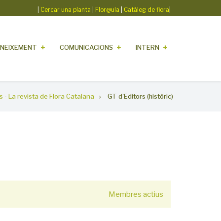
|
Cercar una planta
|
Flor@ula
|
Catàleg de flora
|
NEIXEMENT
COMUNICACIONS
INTERN
es - La revista de Flora Catalana
GT d'Editors (històric)
Membres actius