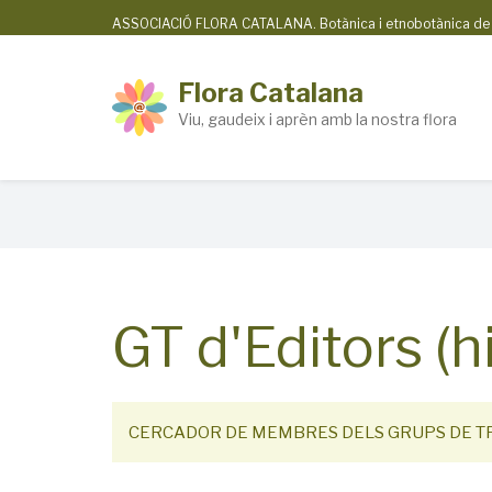
Skip
ASSOCIACIÓ FLORA CATALANA. Botànica i etnobotànica de la
to
main
Flora Catalana
content
Viu, gaudeix i aprèn amb la nostra flora
Breadcrumb
GT d'Editors (hi
CERCADOR DE MEMBRES DELS GRUPS DE T