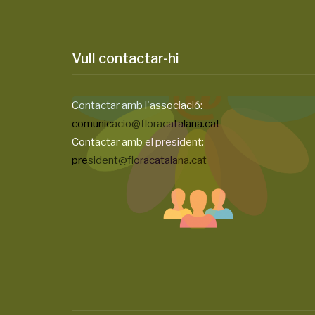
Vull contactar-hi
Contactar amb l'associació:
comunicacio@floracatalana.cat
Contactar amb el president:
president@floracatalana.cat