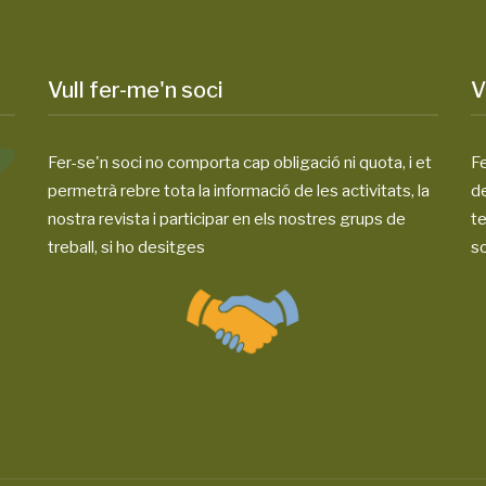
Vull fer-me'n soci
V
Fer-se'n soci no comporta cap obligació ni quota, i et
Fe
permetrà rebre tota la informació de les activitats, la
d
nostra revista i participar en els nostres grups de
te
treball, si ho desitges
so