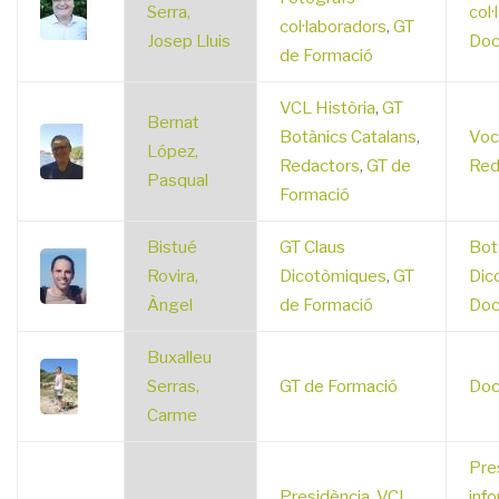
Serra,
col·
col·laboradors
,
GT
Josep Lluis
Doc
de Formació
VCL Història
,
GT
Bernat
Botànics Catalans
,
Voca
López,
Redactors
,
GT de
Red
Pasqual
Formació
Bistué
GT Claus
Bot
Rovira,
Dicotòmiques
,
GT
Dic
Àngel
de Formació
Doc
Buxalleu
Serras,
GT de Formació
Doc
Carme
Pre
Presidència
,
VCL
inf