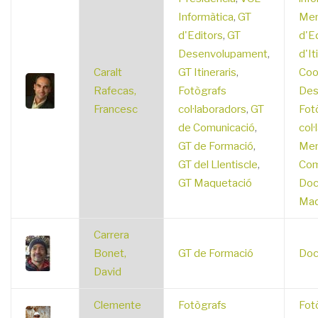
Informàtica
,
GT
Mem
d'Editors
,
GT
d'E
Desenvolupament
,
d'It
Caralt
GT Itineraris
,
Coo
Rafecas,
Fotògrafs
Des
Francesc
col·laboradors
,
GT
Fot
de Comunicació
,
col·
GT de Formació
,
Mem
GT del Llentiscle
,
Com
GT Maquetació
Doc
Maq
Carrera
Bonet,
GT de Formació
Doc
David
Clemente
Fotògrafs
Fot