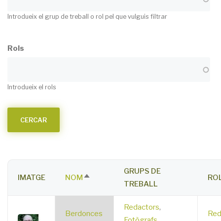
Introdueix el grup de treball o rol pel que vulguis filtrar
Rols
Introdueix el rols
GRUPS DE
IMATGE
NOM
RO
SORT
TREBALL
DESCENDING
Redactors
,
Berdonces
Red
Fotògrafs