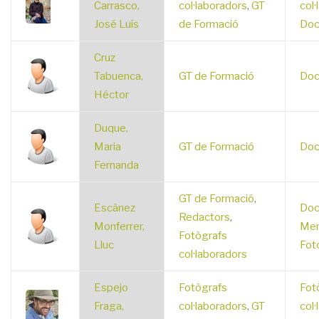
Carrasco,
col·laboradors
,
GT
col·
José Luís
de Formació
Doc
Cruz
Tabuenca,
GT de Formació
Doc
Héctor
Duque,
Maria
GT de Formació
Doc
Fernanda
GT de Formació
,
Escànez
Doc
Redactors
,
Monferrer,
Mem
Fotògrafs
Lluc
Fot
col·laboradors
Espejo
Fotògrafs
Fot
Fraga,
col·laboradors
,
GT
col·