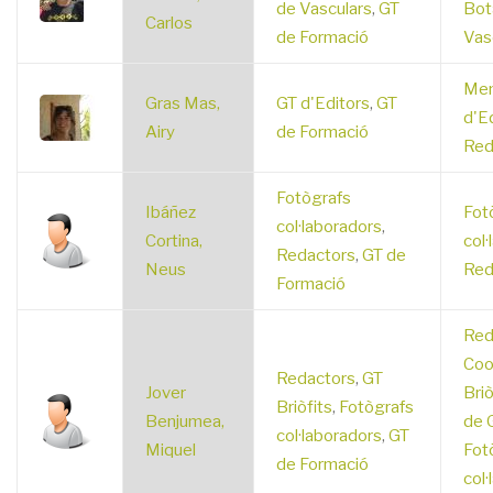
de Vasculars
,
GT
Bot
Carlos
de Formació
Vas
Mem
Gras Mas,
GT d'Editors
,
GT
d'E
Airy
de Formació
Red
Fotògrafs
Ibáñez
Fot
col·laboradors
,
Cortina,
col·
Redactors
,
GT de
Neus
Red
Formació
Red
Coo
Redactors
,
GT
Jover
Briò
Briòfits
,
Fotògrafs
Benjumea,
de G
col·laboradors
,
GT
Miquel
Fot
de Formació
col·