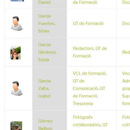
Daniel
de Formació
Doc
Garcia
Fuentes,
GT de Formació
Doc
Sònia
Garcia
Redactors
,
GT de
Giménez,
Red
Formació
Sònia
VCL de formació
,
Voc
Garcia
GT de
Adm
Zafra,
Comunicació
,
GT
gru
Isabel
de Formació
,
Supo
Tresoreria
for
Fotògrafs
Fot
Gómez
col·laboradors
,
GT
col·
Bellver,