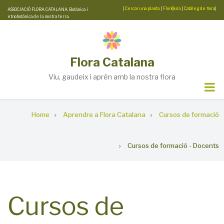
Skip
|
Cercar una planta
|
Flor@ula
|
Catàleg de flora
|
ASSOCIACIÓ FLORA CATALANA. Botànica i
etnobotànica de la nostra terra.
to
main
content
Flora Catalana
Viu, gaudeix i aprèn amb la nostra flora
Breadcrumb
Home
Aprendre a Flora Catalana
Cursos de formació
Cursos de formació - Docents
Cursos de