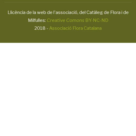
Llicència de la web de l'associació, del Catàleg de Flora i de
Milfulles:
Creative Comons
BY-NC-ND
2018 -
Associació Flora Catalana