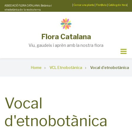
Skip
|
Cercar una planta
|
Flor@ula
|
Catàleg de flora
|
ASSOCIACIÓ FLORA CATALANA. Botànica i
etnobotànica de la nostra terra.
to
main
content
Flora Catalana
Viu, gaudeix i aprèn amb la nostra flora
Breadcrumb
Home
VCL Etnobotànica
Vocal d'etnobotànica
Vocal
d'etnobotànica