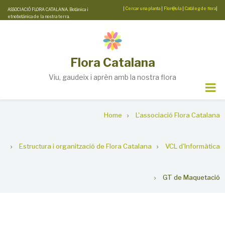
Skip
|
Cercar una planta
|
Flor@ula
|
Catàleg de flora
|
ASSOCIACIÓ FLORA CATALANA. Botànica i
etnobotànica de la nostra terra.
to
main
content
Flora Catalana
Viu, gaudeix i aprèn amb la nostra flora
Breadcrumb
Home
L'associació Flora Catalana
Estructura i organització de Flora Catalana
VCL d'Informàtica
GT de Maquetació