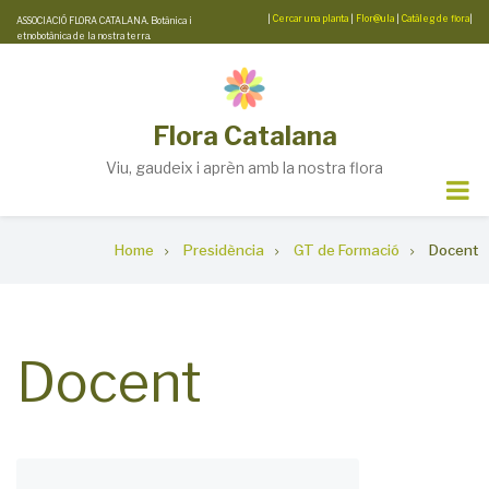
Skip
|
Cercar una planta
|
Flor@ula
|
Catàleg de flora
|
ASSOCIACIÓ FLORA CATALANA. Botànica i
etnobotànica de la nostra terra.
to
main
content
Flora Catalana
Viu, gaudeix i aprèn amb la nostra flora
Breadcrumb
Home
Presidència
GT de Formació
Docent
Docent