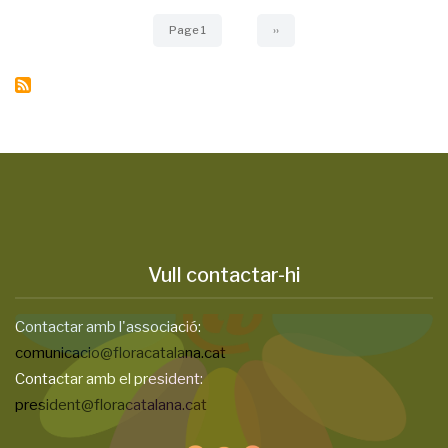
Page 1
Next
››
page
Vull contactar-hi
Contactar amb l'associació:
comunicacio@floracatalana.cat
Contactar amb el president:
president@floracatalana.cat