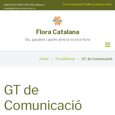
Skip
|
Cercar una planta
|
Flor@ula
|
Catàleg de flora
|
ASSOCIACIÓ FLORA CATALANA. Botànica i
etnobotànica de la nostra terra.
to
main
content
Flora Catalana
Viu, gaudeix i aprèn amb la nostra flora
Breadcrumb
Home
Presidència
GT de Comunicació
GT de
Comunicació