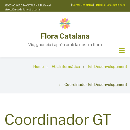
Skip
|
Cercar una planta
|
Flor@ula
|
Catàleg de flora
|
ASSOCIACIÓ FLORA CATALANA. Botànica i
etnobotànica de la nostra terra.
to
main
content
Flora Catalana
Viu, gaudeix i aprèn amb la nostra flora
Breadcrumb
Home
VCL Informàtica
GT Desenvolupament
Coordinador GT Desenvolupament
Coordinador GT