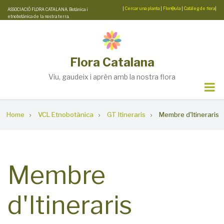
Skip
|
Cercar una planta
|
Flor@ula
|
Catàleg de flora
|
ASSOCIACIÓ FLORA CATALANA. Botànica i
etnobotànica de la nostra terra.
to
main
content
Flora Catalana
Viu, gaudeix i aprèn amb la nostra flora
Breadcrumb
Home
VCL Etnobotànica
GT Itineraris
Membre d'Itineraris
Membre
d'Itineraris