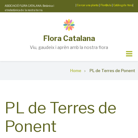
Skip
|
Cercar una planta
|
Flor@ula
|
Catàleg de flora
|
ASSOCIACIÓ FLORA CATALANA. Botànica i
etnobotànica de la nostra terra.
to
main
content
Flora Catalana
Viu, gaudeix i aprèn amb la nostra flora
Breadcrumb
Home
PL de Terres de Ponent
PL de Terres de
Ponent