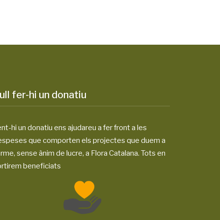
ull fer-hi un donatiu
nt-hi un donatiu ens ajudareu a fer front a les
espeses que comporten els projectes que duem a
rme, sense ànim de lucre, a Flora Catalana. Tots en
rtirem beneficiats