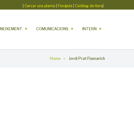
|
Cercar una planta
|
Flor@ula
|
Catàleg de flora
|
NEIXEMENT
COMUNICACIONS
INTERN
Home
Jordi Prat Flamarich