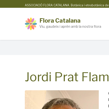
Skip
ASSOCIACIÓ FLORA CATALANA. Botànica i etnobotànica de la
to
main
Flora Catalana
content
Viu, gaudeix i aprèn amb la nostra flora
Breadcrumb
Jordi Prat Fla