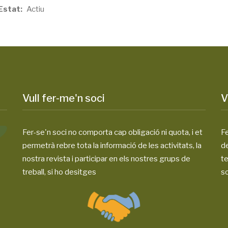
Estat
Actiu
Vull fer-me'n soci
V
Fer-se'n soci no comporta cap obligació ni quota, i et
Fe
permetrà rebre tota la informació de les activitats, la
d
nostra revista i participar en els nostres grups de
te
treball, si ho desitges
so