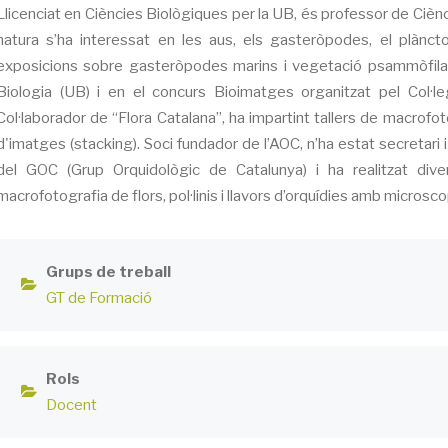
Llicenciat en Ciències Biològiques per la UB, és professor de Ciènci
natura s’ha interessat en les aus, els gasteròpodes, el plàncto
exposicions sobre gasteròpodes marins i vegetació psammòfila (d
Biologia (UB) i en el concurs Bioimatges organitzat pel Col·le
Col·laborador de “Flora Catalana”, ha impartint tallers de macrofot
d'imatges (stacking). Soci fundador de l’AOC, n’ha estat secretari i
del GOC (Grup Orquidològic de Catalunya) i ha realitzat dive
macrofotografia de flors, pol·linis i llavors d’orquídies amb microsco
Grups de treball
GT de Formació
Rols
Docent