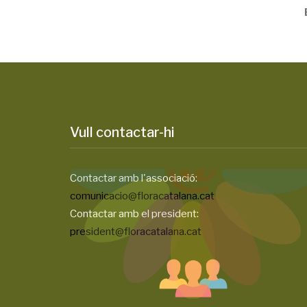
Vull contactar-hi
Contactar amb l'associació:
comunicacio@floracatalana.cat
Contactar amb el president:
president@floracatalana.cat