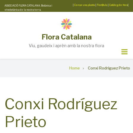
Skip
|
Cercar una planta
|
Flor@ula
|
Catàleg de flora
|
ASSOCIACIÓ FLORA CATALANA. Botànica i
etnobotànica de la nostra terra.
to
main
content
Flora Catalana
Viu, gaudeix i aprèn amb la nostra flora
Breadcrumb
Home
Conxi Rodríguez Prieto
Conxi Rodríguez
Prieto