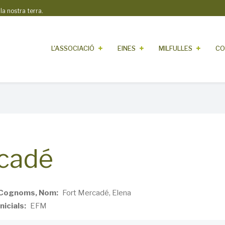
 nostra terra.
L'ASSOCIACIÓ
EINES
MILFULLES
CO
rcadé
Cognoms, Nom
Fort Mercadé, Elena
Inicials
EFM