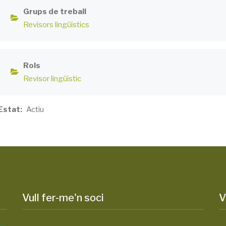
Grups de treball
Revisors lingüístics
Rols
Revisor lingüístic
Estat
Actiu
Vull fer-me'n soci
V