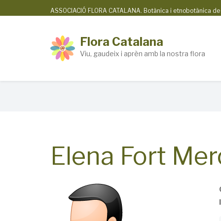
Skip
ASSOCIACIÓ FLORA CATALANA. Botànica i etnobotànica de la
to
main
Flora Catalana
content
Viu, gaudeix i aprèn amb la nostra flora
Breadcrumb
Elena Fort Me