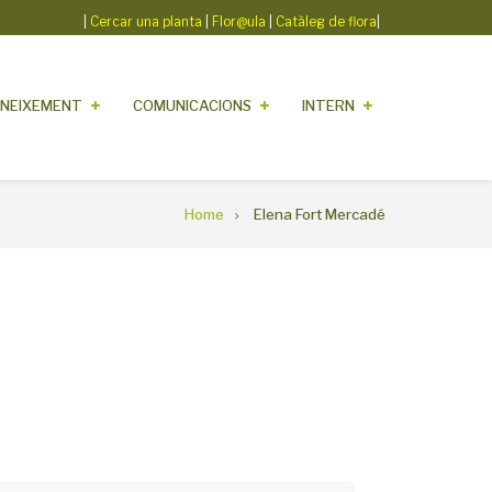
|
Cercar una planta
|
Flor@ula
|
Catàleg de flora
|
NEIXEMENT
COMUNICACIONS
INTERN
Home
Elena Fort Mercadé