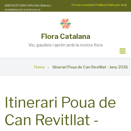
Skip
|
Cercar una planta
|
Flor@ula
|
Catàleg de flora
|
ASSOCIACIÓ FLORA CATALANA. Botànica i
etnobotànica de la nostra terra.
to
main
content
Flora Catalana
Viu, gaudeix i aprèn amb la nostra flora
Breadcrumb
Home
Itinerari Poua de Can Revitllat - Juny 2026
Itinerari Poua de
Can Revitllat -