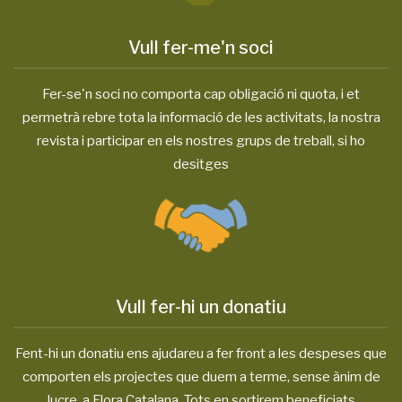
Vull fer-me'n soci
Fer-se'n soci no comporta cap obligació ni quota, i et
permetrà rebre tota la informació de les activitats, la nostra
revista i participar en els nostres grups de treball, si ho
desitges
Vull fer-hi un donatiu
Fent-hi un donatiu ens ajudareu a fer front a les despeses que
comporten els projectes que duem a terme, sense ànim de
lucre, a Flora Catalana. Tots en sortirem beneficiats