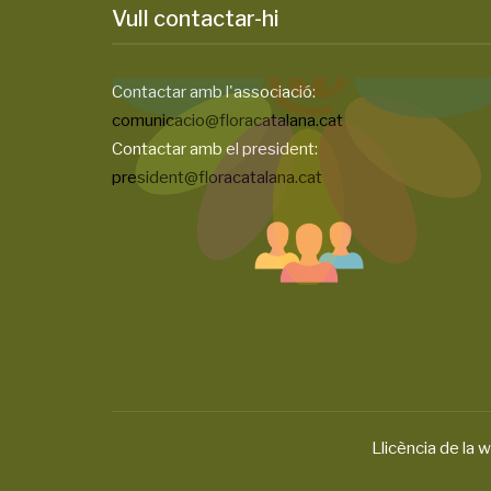
Vull contactar-hi
Contactar amb l'associació:
comunicacio@floracatalana.cat
Contactar amb el president:
president@floracatalana.cat
Llicència de la w