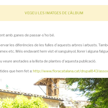
VEGEU LES IMATGES DE L'ÀLBUM
gent amb ganes de passar-s'ho bé.
rvar les diferències de les fulles d'aquests arbres i arbusts. Ta
rumex etc. Més endavant hem vist el sanguinyol, llorer i alguna falgu
eu veure anotades a la
llista de plantes
d'aquesta publicació.
rtides que hem fet a:
http://www.floracatalana.cat/drupal843/assoc