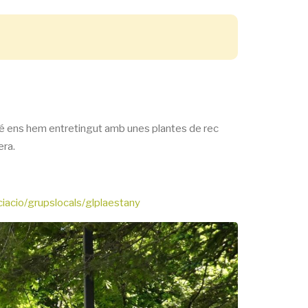
mbé ens hem entretingut amb unes plantes de rec
era.
iacio/grupslocals/glplaestany