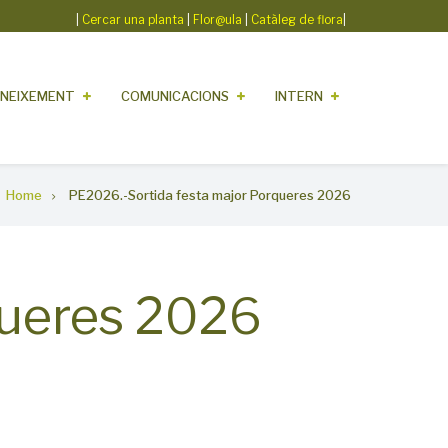
|
Cercar una planta
|
Flor@ula
|
Catàleg de flora
|
NEIXEMENT
COMUNICACIONS
INTERN
Home
PE2026.-Sortida festa major Porqueres 2026
queres 2026