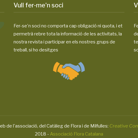
Vull fer-me'n soci
V
Fer-se'n soci no comporta cap obligació ni quota, i et
Fe
permetrà rebre tota la informació de les activitats, la
d
nostra revista i participar en els nostres grups de
te
treball, si ho desitges
so
eb de l'associació, del Catàleg de Flora i de Milfulles:
Creative Co
2018 -
Associació Flora Catalana