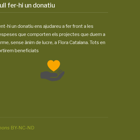
ull fer-hi un donatiu
nt-hi un donatiu ens ajudareu a fer front a les
espeses que comporten els projectes que duem a
rme, sense ànim de lucre, a Flora Catalana. Tots en
rtirem beneficiats
mons
BY-NC-ND