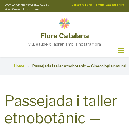
Skip
|
Cercar una planta
|
Flor@ula
|
Catàleg de flora
|
ASSOCIACIÓ FLORA CATALANA. Botànica i
etnobotànica de la nostra terra.
to
main
content
Flora Catalana
Viu, gaudeix i aprèn amb la nostra flora
Breadcrumb
Home
Passejada i taller etnobotànic — Ginecologia natural
Passejada i taller
etnobotànic —