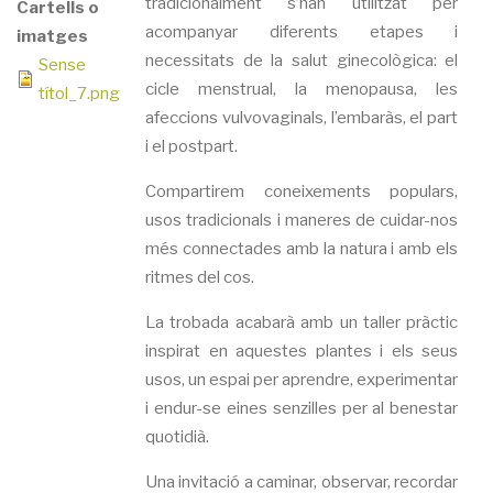
tradicionalment s’han utilitzat per
Cartells o
acompanyar diferents etapes i
imatges
necessitats de la salut ginecològica: el
Sense
cicle menstrual, la menopausa, les
títol_7.png
afeccions vulvovaginals, l’embaràs, el part
i el postpart.
Compartirem coneixements populars,
usos tradicionals i maneres de cuidar-nos
més connectades amb la natura i amb els
ritmes del cos.
La trobada acabarà amb un taller pràctic
inspirat en aquestes plantes i els seus
usos, un espai per aprendre, experimentar
i endur-se eines senzilles per al benestar
quotidià.
Una invitació a caminar, observar, recordar