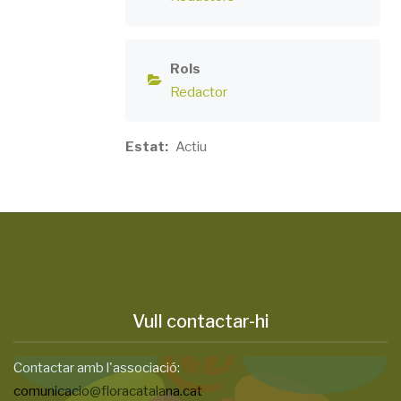
Rols
Redactor
Estat
Actiu
Vull contactar-hi
Contactar amb l'associació:
comunicacio@floracatalana.cat