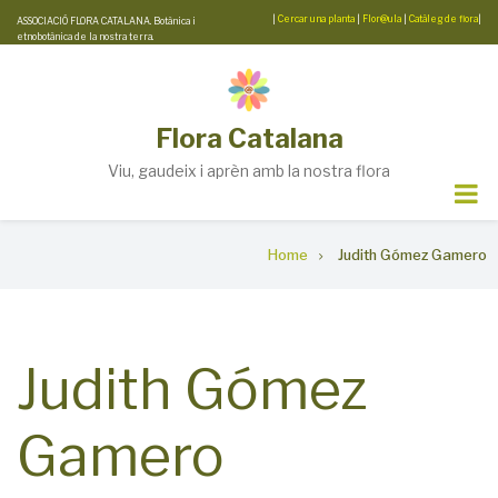
Skip
|
Cercar una planta
|
Flor@ula
|
Catàleg de flora
|
ASSOCIACIÓ FLORA CATALANA. Botànica i
etnobotànica de la nostra terra.
to
main
content
Flora Catalana
Viu, gaudeix i aprèn amb la nostra flora
Breadcrumb
Home
Judith Gómez Gamero
Judith Gómez
Gamero