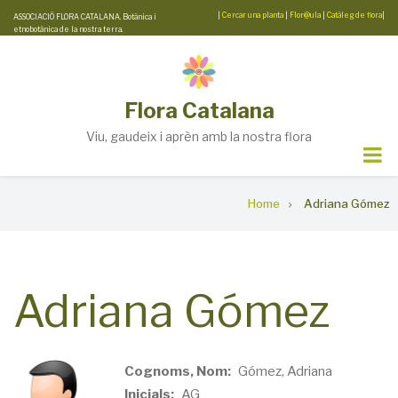
Skip
|
Cercar una planta
|
Flor@ula
|
Catàleg de flora
|
ASSOCIACIÓ FLORA CATALANA. Botànica i
etnobotànica de la nostra terra.
to
main
content
Flora Catalana
Viu, gaudeix i aprèn amb la nostra flora
Breadcrumb
Home
Adriana Gómez
Adriana Gómez
Cognoms, Nom
Gómez, Adriana
Inicials
AG