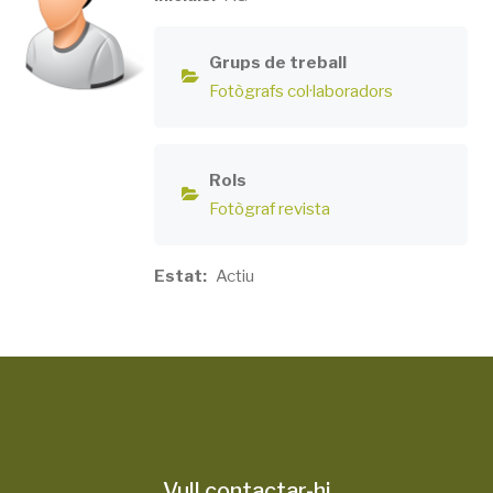
Grups de treball
Fotògrafs col·laboradors
Rols
Fotògraf revista
Estat
Actiu
Vull contactar-hi