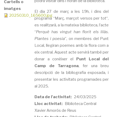
podrà visitar dins l'horari de la biblioteca.
Cartells o
imatges
El dia 27 de març a les 19h, i dins del
20250310_165600.jpg
programa “Març, marçot versos per tot“,
es realitzarà, a la mateixa biblioteca, l’acte
“
Perquè has vingut han florit els lilàs.
Plantes i poesia
”, on membres del Punt
Local, llegiran poemes amb la flora com a
eix central. Aquest acte servirà també per
donar a conèixer el
Punt Local del
Camp de Tarragona
, fer una breu
descripció de la bibliografia exposada, i
presentar les activitats programades per
al 2025.
Data de l'activitat
24/03/2025
Lloc activitat
Biblioteca Central
Xavier Amorós de Reus