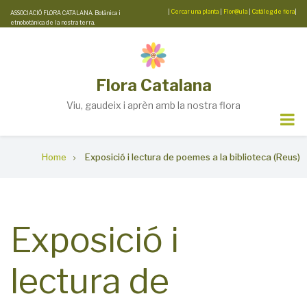
Skip
|
Cercar una planta
|
Flor@ula
|
Catàleg de flora
|
ASSOCIACIÓ FLORA CATALANA. Botànica i
etnobotànica de la nostra terra.
to
main
content
Flora Catalana
Viu, gaudeix i aprèn amb la nostra flora
Breadcrumb
Home
Exposició i lectura de poemes a la biblioteca (Reus)
Exposició i
lectura de