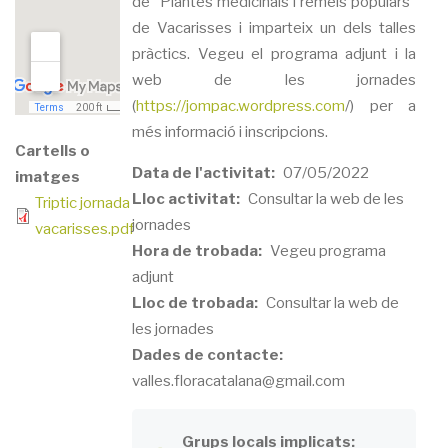
de "Plantes medicinals i remeis populars"
de Vacarisses i imparteix un dels talles
pràctics. Vegeu el programa adjunt i la
web de les jornades
(
https://jompac.wordpress.com
/) per a
més informació i inscripcions.
Cartells o
Data de l'activitat
07/05/2022
imatges
Lloc activitat
Consultar la web de les
Triptic jornada
jornades
vacarisses.pdf
Hora de trobada
Vegeu programa
adjunt
Lloc de trobada
Consultar la web de
les jornades
Dades de contacte
valles.floracatalana@gmail.com
Grups locals implicats