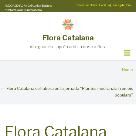
Skip
|
Cercar una planta
|
Flor@ula
|
Catàleg de flora
|
ASSOCIACIÓ FLORA CATALANA. Botànica i
etnobotànica de la nostra terra.
to
main
content
Flora Catalana
Viu, gaudeix i aprèn amb la nostra flora
Breadcrumb
Home
Flora Catalana col·labora en la jornada "Plantes medicinals i remeis
populars"
Flora Catalana