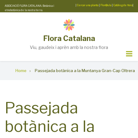
Skip
|
Cercar una planta
|
Flor@ula
|
Catàleg de flora
|
ASSOCIACIÓ FLORA CATALANA. Botànica i
etnobotànica de la nostra terra.
to
main
content
Flora Catalana
Viu, gaudeix i aprèn amb la nostra flora
Breadcrumb
Home
Passejada botànica a la Muntanya Gran-Cap Oltrera
Passejada
botànica a la