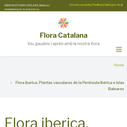
Skip
|
Cercar una planta
|
Flor@ula
|
Catàleg de flora
|
ASSOCIACIÓ FLORA CATALANA. Botànica i
etnobotànica de la nostra terra.
to
main
content
Flora Catalana
Viu, gaudeix i aprèn amb la nostra flora
Breadcrumb
Home
Flora iberica. Plantas vasculares de la Península Ibérica e Islas
Baleares
Flora iberica.