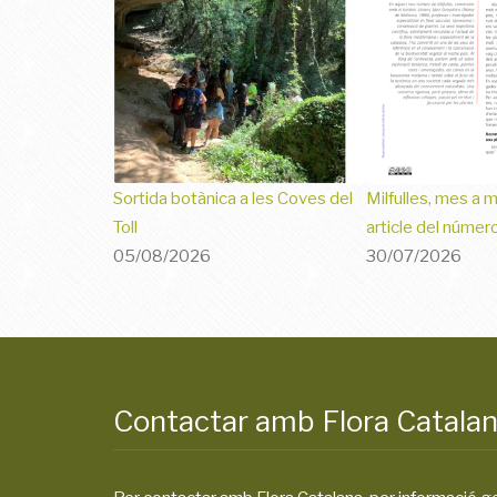
Sortida botànica a les Coves del
Milfulles, mes a 
Toll
article del númer
05/08/2026
30/07/2026
Contactar amb Flora Catala