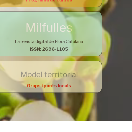
Programa de cursos
Milfulles
La revista digital de Flora Catalana
ISSN: 2696-1105
Model territorial
Grups i punts locals