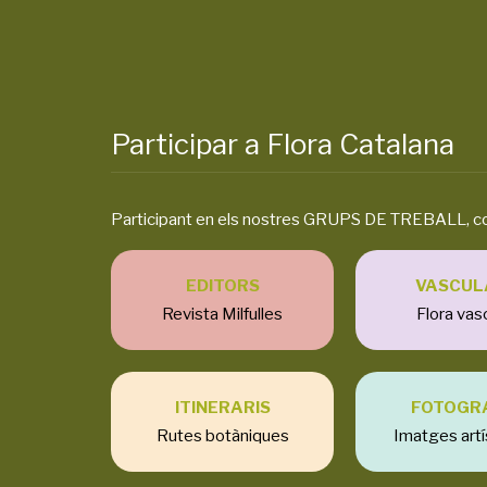
Participar a Flora Catalana
Participant en els nostres GRUPS DE TREBALL, compa
EDITORS
VASCUL
Revista Milfulles
Flora vas
ITINERARIS
FOTOGR
Rutes botàniques
Imatges artí