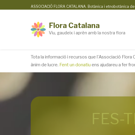
Skip
ASSOCIACIÓ FLORA CATALANA. Botànica i etnobotànica de la
to
main
Flora Catalana
content
Viu, gaudeix i aprèn amb la nostra flora
Tota la informació i recursos que l'Associació Flora
ànim de lucre.
Fent un donatiu
ens ajudareu a fer fr
FES-T