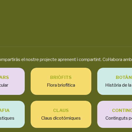
rtiràs el nostre projecte aprenent i compartint. Col·labora amb 
ARS
BRIÒFITS
BOTÀN
cular
Flora briofítica
Història de l
AFIA
CLAUS
CONTIN
stiques
Claus dicotòmiques
Continguts p