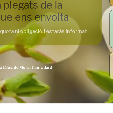
 plegats de la
ue ens envolta
quota ni obligació, i estaràs informat
Catàleg de Flora, t'agradarà