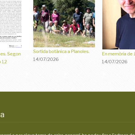
Sortida botànica a Planoles.
mes. Segon
En memòria de 
14/07/2026
o 12
14/07/2026
na