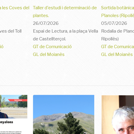
a les Coves del
Taller d'estudi i determinació de
Sortida botànica 
plantes.
Planoles (Ripollè
26/07/2026
05/07/2026
es del Toll
Espai de Lectura, a la plaça Vella
Rodalia de Plan
de Castellterçol.
Ripollès)
ió
GT de Comunicació
GT de Comunica
GL del Moianès
GL del Moianès