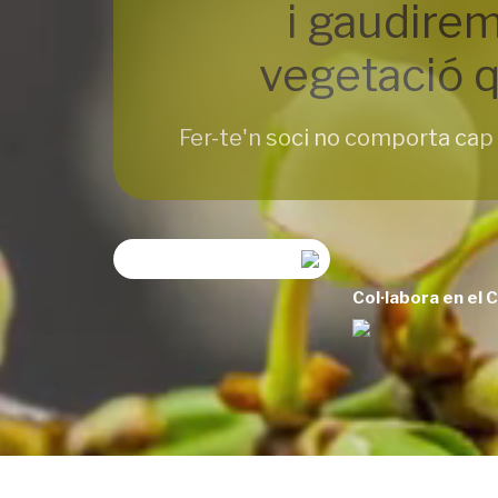
i gaudirem
vegetació q
Fer-te'n soci no comporta cap 
Col·labora en el 