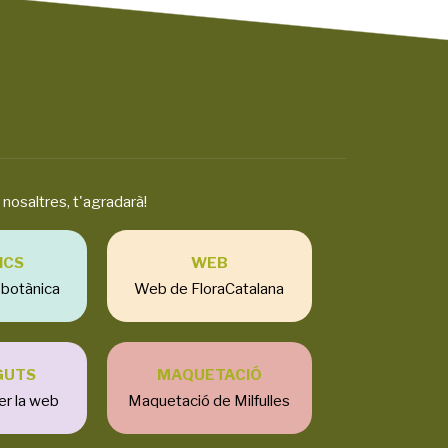
nosaltres, t'agradarà!
ICS
WEB
a botànica
Web de FloraCatalana
GUTS
MAQUETACIÓ
er la web
Maquetació de Milfulles