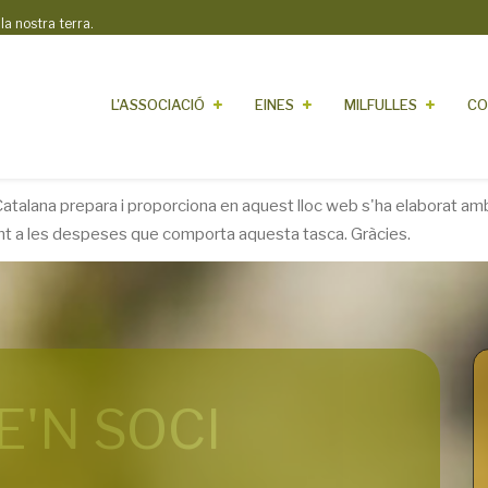
 nostra terra.
L'ASSOCIACIÓ
EINES
MILFULLES
CO
 Catalana prepara i proporciona en aquest lloc web s'ha elaborat amb 
ont a les despeses que comporta aquesta tasca. Gràcies.
E'N SOCI