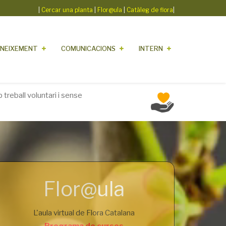
|
Cercar una planta
|
Flor@ula
|
Catàleg de flora
|
NEIXEMENT
COMUNICACIONS
INTERN
treball voluntari i sense
Flor@ula
L'aula virtual de Flora Catalana