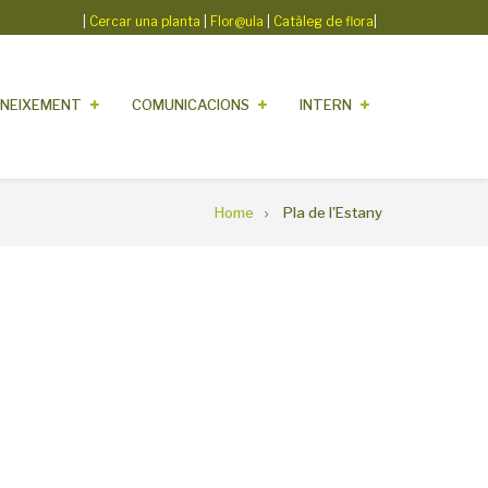
|
Cercar una planta
|
Flor@ula
|
Catàleg de flora
|
NEIXEMENT
COMUNICACIONS
INTERN
Home
Pla de l'Estany