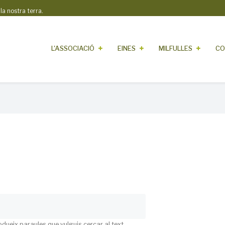
 nostra terra.
L'ASSOCIACIÓ
EINES
MILFULLES
CO
odueix paraules que vulguis cercar al text