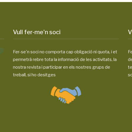
Vull fer-me'n soci
V
Fer-se'n soci no comporta cap obligació ni quota, i et
Fe
permetrà rebre tota la informació de les activitats, la
d
nostra revista i participar en els nostres grups de
te
treball, si ho desitges
so