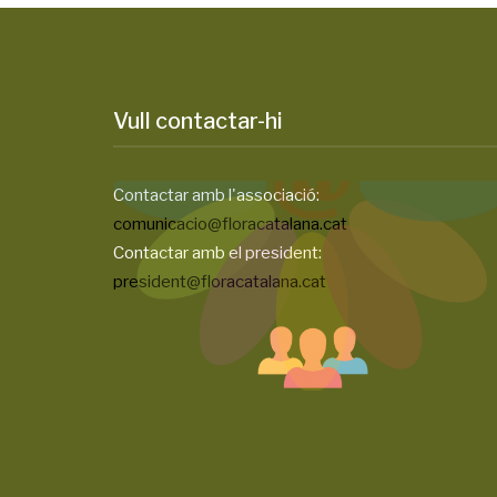
Vull contactar-hi
Contactar amb l'associació:
comunicacio@floracatalana.cat
Contactar amb el president:
president@floracatalana.cat