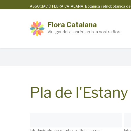
Skip
ASSOCIACIÓ FLORA CATALANA. Botànica i etnobotànica de la
to
main
Flora Catalana
content
Viu, gaudeix i aprèn amb la nostra flora
Breadcrumb
Pla de l'Estany
Intridueix alguna parula del títol a cercar
Intr