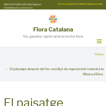
Skip
|
Cercar una planta
|
Flor@ula
|
Catàleg de flora
|
ASSOCIACIÓ FLORA CATALANA. Botànica i
etnobotànica de la nostra terra.
to
main
content
Flora Catalana
Viu, gaudeix i aprèn amb la nostra flora
Breadcrumb
Home
El paisatge després del foc: una lliçó de regeneració natural a la
Ribera d’Ebre.
El paisatge