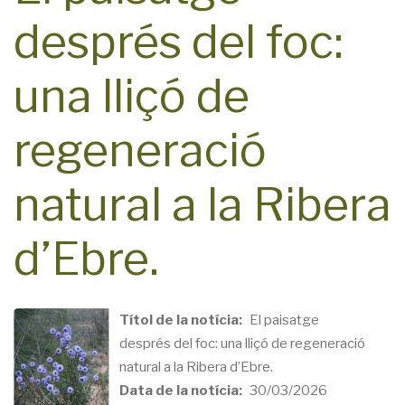
després del foc:
una lliçó de
regeneració
natural a la Ribera
d’Ebre.
Títol de la notícia
El paisatge
després del foc: una lliçó de regeneració
natural a la Ribera d’Ebre.
Data de la notícia
30/03/2026