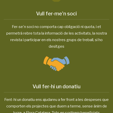
Vull fer-me'n soci
Fer-se'n soci no comporta cap obligació ni quota, i et
permetrà rebre tota la informació de les activitats, la nostra
revista i participar en els nostres grups de treball, si ho
desitges
Vull fer-hi un donatiu
Fent-hi un donatiu ens ajudareu a fer front a les despeses que
comporten els projectes que duem a terme, sense ànim de
lucre, a Flora Catalana. Tots en sortirem beneficiats