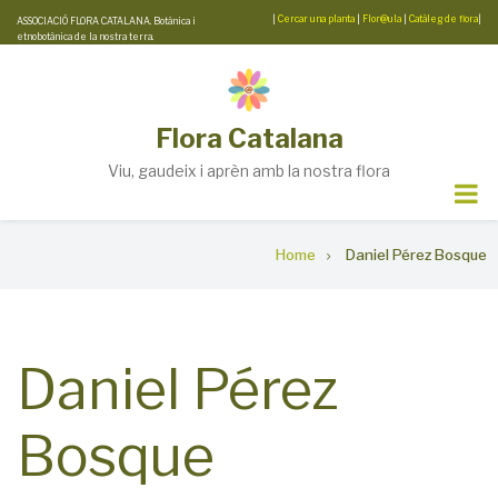
Skip
|
Cercar una planta
|
Flor@ula
|
Catàleg de flora
|
ASSOCIACIÓ FLORA CATALANA. Botànica i
etnobotànica de la nostra terra.
to
main
content
Flora Catalana
Viu, gaudeix i aprèn amb la nostra flora
Breadcrumb
Home
Daniel Pérez Bosque
Daniel Pérez
Bosque