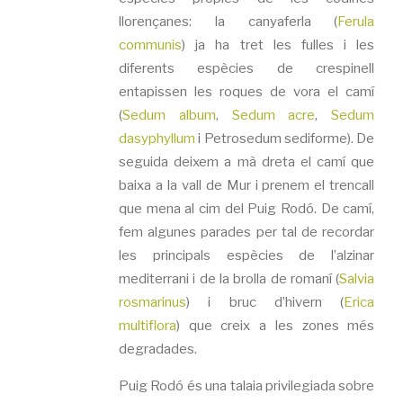
llorençanes: la canyaferla (
Ferula
communis
) ja ha tret les fulles i les
diferents espècies de crespinell
entapissen les roques de vora el camí
(
Sedum album
,
Sedum acre
,
Sedum
dasyphyllum
i Petrosedum sediforme). De
seguida deixem a mà dreta el camí que
baixa a la vall de Mur i prenem el trencall
que mena al cim del Puig Rodó. De camí,
fem algunes parades per tal de recordar
les principals espècies de l’alzinar
mediterrani i de la brolla de romaní (
Salvia
rosmarinus
) i bruc d’hivern (
Erica
multiflora
) que creix a les zones més
degradades.
Puig Rodó és una talaia privilegiada sobre