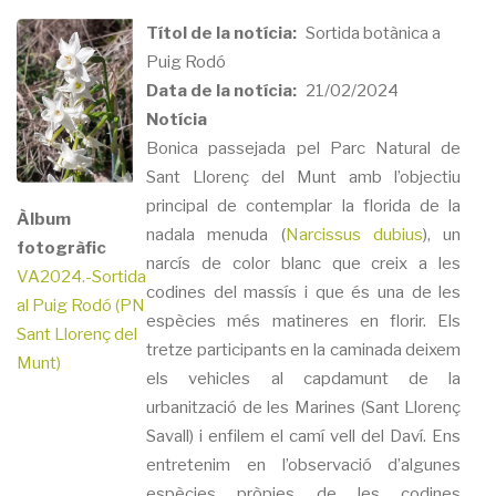
Títol de la notícia
Sortida botànica a
Puig Rodó
Data de la notícia
21/02/2024
Notícia
Bonica passejada pel Parc Natural de
Sant Llorenç del Munt amb l’objectiu
principal de contemplar la florida de la
Àlbum
nadala menuda (
Narcissus dubius
), un
fotogràfic
narcís de color blanc que creix a les
VA2024.-Sortida
codines del massís i que és una de les
al Puig Rodó (PN
espècies més matineres en florir. Els
Sant Llorenç del
tretze participants en la caminada deixem
Munt)
els vehicles al capdamunt de la
urbanització de les Marines (Sant Llorenç
Savall) i enfilem el camí vell del Daví. Ens
entretenim en l’observació d’algunes
espècies pròpies de les codines