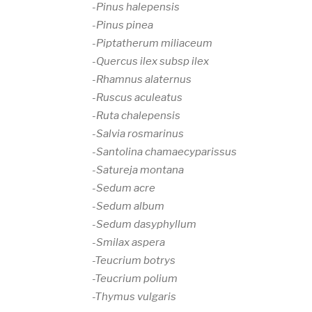
-Pinus halepensis
-Pinus pinea
-Piptatherum miliaceum
-Quercus ilex subsp ilex
-Rhamnus alaternus
-Ruscus aculeatus
-Ruta chalepensis
-Salvia rosmarinus
-Santolina chamaecyparissus
-Satureja montana
-Sedum acre
-Sedum album
-Sedum dasyphyllum
-Smilax aspera
-Teucrium botrys
-Teucrium polium
-Thymus vulgaris