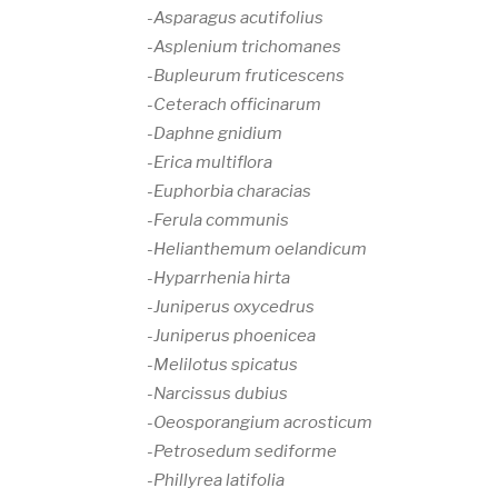
-Asparagus acutifolius
-Asplenium trichomanes
-Bupleurum fruticescens
-Ceterach officinarum
-Daphne gnidium
-Erica multiflora
-Euphorbia characias
-Ferula communis
-Helianthemum oelandicum
-Hyparrhenia hirta
-Juniperus oxycedrus
-Juniperus phoenicea
-Melilotus spicatus
-Narcissus dubius
-Oeosporangium acrosticum
-Petrosedum sediforme
-Phillyrea latifolia