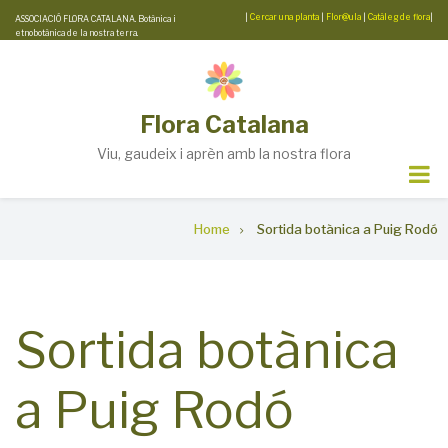
Skip
|
Cercar una planta
|
Flor@ula
|
Catàleg de flora
|
ASSOCIACIÓ FLORA CATALANA. Botànica i
etnobotànica de la nostra terra.
to
main
content
Flora Catalana
Viu, gaudeix i aprèn amb la nostra flora
Breadcrumb
Home
Sortida botànica a Puig Rodó
Sortida botànica
a Puig Rodó