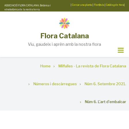
Skip
|
Cercar una planta
|
Flor@ula
|
Catàleg de flora
|
ASSOCIACIÓ FLORA CATALANA. Botànica i
etnobotànica de la nostra terra.
to
main
content
Flora Catalana
Viu, gaudeix i aprèn amb la nostra flora
Breadcrumb
Home
Milfulles - La revista de Flora Catalana
Números i descàrregues
Núm 6. Setembre 2021.
Núm 6. L'art d'embalcar