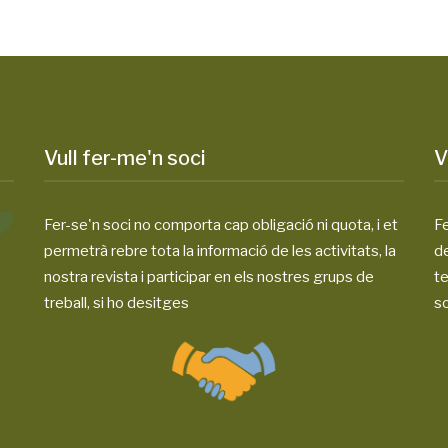
Vull fer-me'n soci
V
Fer-se'n soci no comporta cap obligació ni quota, i et
Fe
permetrà rebre tota la informació de les activitats, la
d
nostra revista i participar en els nostres grups de
te
treball, si ho desitges
so