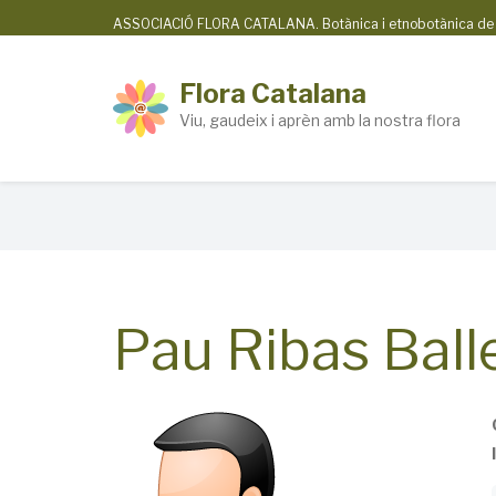
Skip
ASSOCIACIÓ FLORA CATALANA. Botànica i etnobotànica de la
to
main
Flora Catalana
content
Viu, gaudeix i aprèn amb la nostra flora
Breadcrumb
Pau Ribas Ball