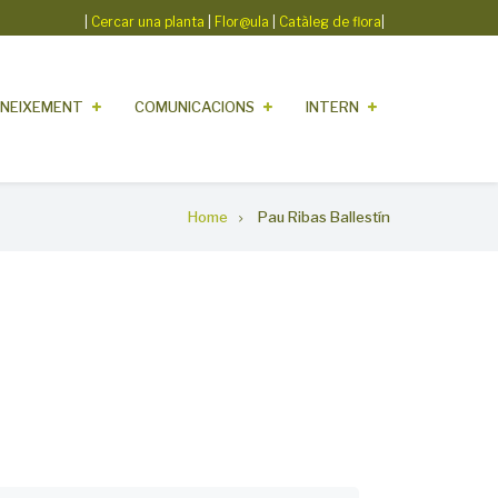
|
Cercar una planta
|
Flor@ula
|
Catàleg de flora
|
NEIXEMENT
COMUNICACIONS
INTERN
Home
Pau Ribas Ballestín