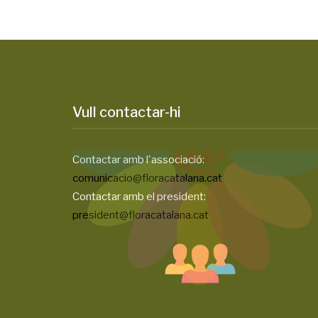
Vull contactar-hi
Contactar amb l'associació:
comunicacio@floracatalana.cat
Contactar amb el president:
president@floracatalana.cat