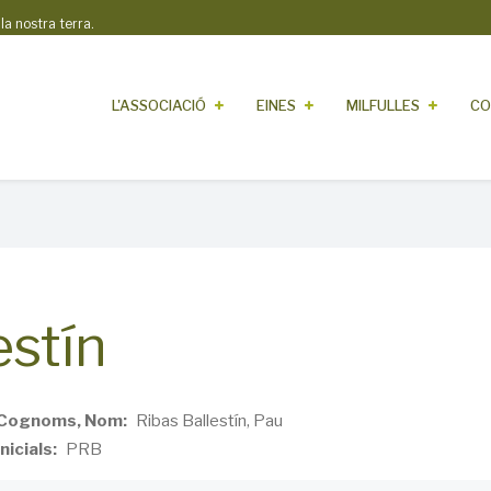
 nostra terra.
L'ASSOCIACIÓ
EINES
MILFULLES
CO
estín
Cognoms, Nom
Ribas Ballestín, Pau
Inicials
PRB