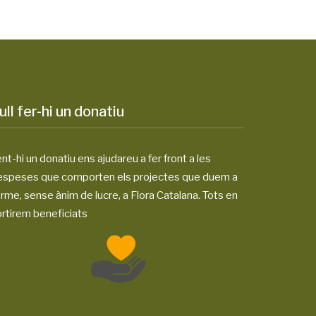
ull fer-hi un donatiu
nt-hi un donatiu ens ajudareu a fer front a les
espeses que comporten els projectes que duem a
rme, sense ànim de lucre, a Flora Catalana. Tots en
rtirem beneficiats