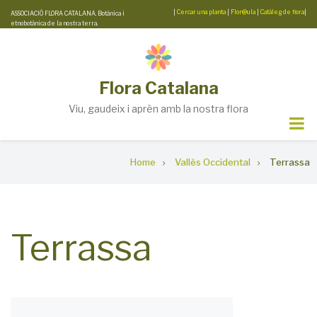
Skip
|
Cercar una planta
|
Flor@ula
|
Catàleg de flora
|
ASSOCIACIÓ FLORA CATALANA. Botànica i
etnobotànica de la nostra terra.
to
main
content
Flora Catalana
Viu, gaudeix i aprèn amb la nostra flora
Breadcrumb
Home
Vallès Occidental
Terrassa
Terrassa