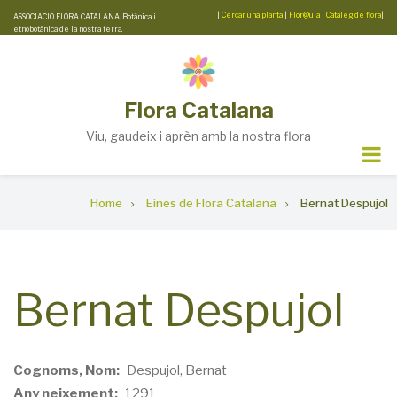
Skip
|
Cercar una planta
|
Flor@ula
|
Catàleg de flora
|
ASSOCIACIÓ FLORA CATALANA. Botànica i
etnobotànica de la nostra terra.
to
main
content
Flora Catalana
Viu, gaudeix i aprèn amb la nostra flora
Breadcrumb
Home
Eines de Flora Catalana
Bernat Despujol
Bernat Despujol
Cognoms, Nom
Despujol, Bernat
Any neixement
1291