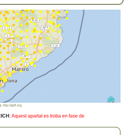
).
http://gbif.org
RICH
:
Aquest apartat es troba en fase de