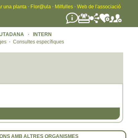
r una planta
·
Flor@ula
·
Milfulles
·
Web de l'associació
IUTADANA
·
INTERN
ges
·
Consultes específiques
ONS AMB ALTRES ORGANISMES