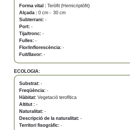
Forma vital :
Teròfit (Hemicriptòfit)
Alçada :
0 cm - 30 cm
Subterrani:
-
Port:
-
Tija/tronc:
-
Fulles:
-
Flor/inflorescència:
-
Fuit/llavor:
-
ECOLOGIA:
Substrat:
-
Freqüència:
-
Hàbitat:
Vegetació terofítica
Altitut :
-
Naturalitat:
-
Descripció de la naturalitat:
-
Territori fisogràfic:
-