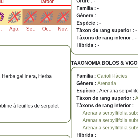
Ordre :
-
iu
Tardor
Família :
-
Gènere :
-
Espècie :
-
l.
Ago.
Set.
Oct.
Nov.
Tàxon de rang superior :
-
Tàxons de rang inferior :
-
Híbrids :
-
TAXONOMIA BOLOS & VIGO
Família :
Cariofil·làcies
ol, Herba gallinera, Herba
Gènere :
Arenaria
Espècie :
Arenaria serpyllifo
Tàxon de rang superior :
A
Tàxons de rang inferior :
line à feuilles de serpolet
Arenaria serpyllifolia sub
Arenaria serpyllifolia subs
Arenaria serpyllifolia sub
Híbrids :