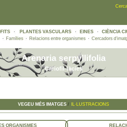
Skip
Cerca
to
main
content
FITS
·
PLANTES VASCULARS
·
EINES
·
CIÈNCIA C
·
Famílies
·
Relacions entre organismes
·
Cercadors d'imat
Arenaria serpyllifolia
Cariofil·làcies
VEGEU MÉS IMATGES
/
IL·LUSTRACIONS
RES ORGANISMES
RELACI