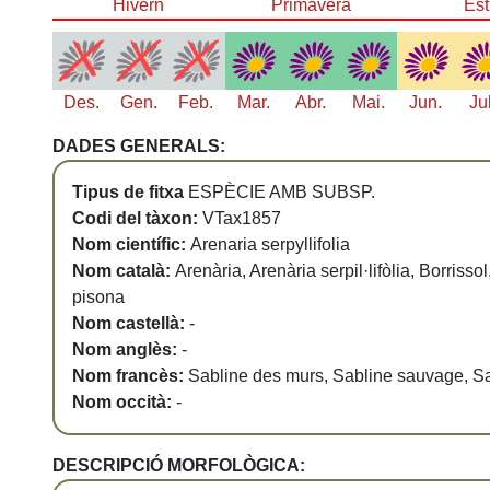
Hivern
Primavera
Est
Des.
Gen.
Feb.
Mar.
Abr.
Mai.
Jun.
Ju
DADES GENERALS:
Tipus de fitxa
ESPÈCIE AMB SUBSP.
Codi del tàxon:
VTax1857
Nom científic:
Arenaria serpyllifolia
Nom català:
Arenària, Arenària serpil·lifòlia, Borriss
pisona
Nom castellà:
-
Nom anglès:
-
Nom francès:
Sabline des murs, Sabline sauvage, Sab
Nom occità:
-
DESCRIPCIÓ MORFOLÒGICA: