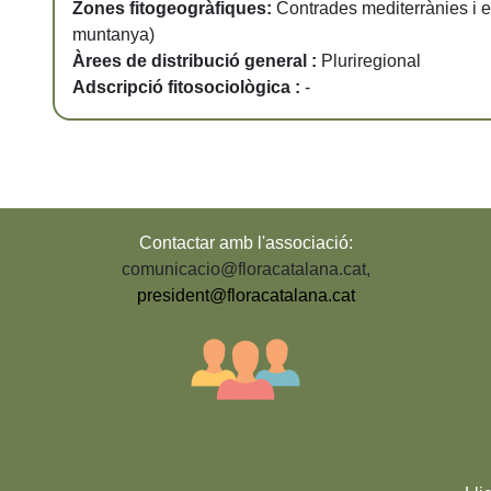
Zones fitogeogràfiques:
Contrades mediterrànies i e
muntanya)
Àrees de distribució general :
Pluriregional
Adscripció fitosociològica :
-
Contactar amb l'associació:
comunicacio@floracatalana.cat
,
president@floracatalana.cat