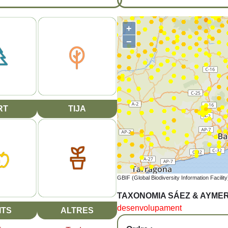
+
−
RT
TIJA
GBIF (Global Biodiversity Information Facility
TAXONOMIA SÁEZ & AYME
desenvolupament
ITS
ALTRES