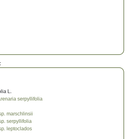
:
lia L.
renaria serpyllifolia
sp. marschlinsii
p. serpyllifolia
sp. leptoclados