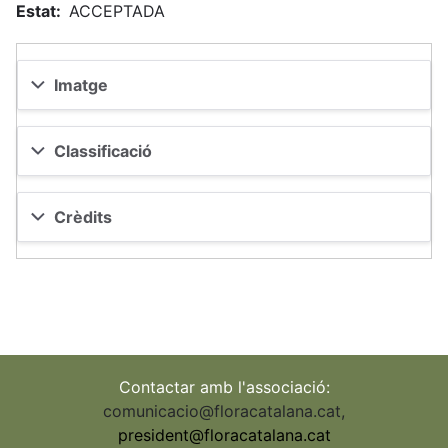
Estat
ACCEPTADA
Imatge
Classificació
Crèdits
Contactar amb l'associació:
comunicacio@floracatalana.cat
,
president@floracatalana.cat