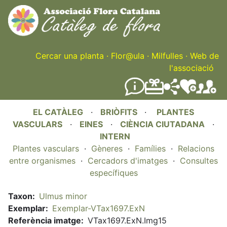
Skip
to
main
content
Cercar una planta
·
Flor@ula
·
Milfulles
·
Web de
l'associació
EL CATÀLEG
·
BRIÒFITS
·
PLANTES
VASCULARS
·
EINES
·
CIÈNCIA CIUTADANA
·
INTERN
Plantes vasculars
·
Gèneres
·
Famílies
·
Relacions
entre organismes
·
Cercadors d'imatges
·
Consultes
específiques
Taxon
Ulmus minor
Exemplar
Exemplar-VTax1697.ExN
Referència imatge
VTax1697.ExN.Img15