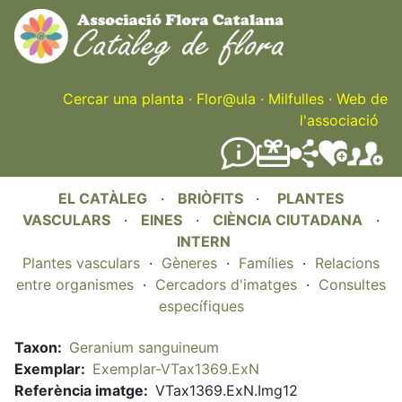
Skip
to
main
content
Cercar una planta
·
Flor@ula
·
Milfulles
·
Web de
l'associació
EL CATÀLEG
·
BRIÒFITS
·
PLANTES
VASCULARS
·
EINES
·
CIÈNCIA CIUTADANA
·
INTERN
Plantes vasculars
·
Gèneres
·
Famílies
·
Relacions
entre organismes
·
Cercadors d'imatges
·
Consultes
específiques
Taxon
Geranium sanguineum
Exemplar
Exemplar-VTax1369.ExN
Referència imatge
VTax1369.ExN.Img12