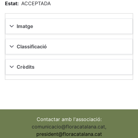
Estat
ACCEPTADA
Imatge
Classificació
Crèdits
Contactar amb l'associació:
comunicacio@floracatalana.cat
,
president@floracatalana.cat